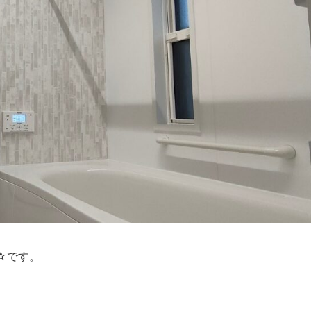
☆です。
。