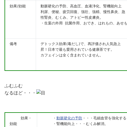
効果/効能
動脈硬化の予防、高血圧、血液浄化、腎機能向上
利尿、便秘、疲労回復、強壮、強精、慢性鼻炎、急
性腎炎、むくみ、アトピー性皮膚炎。
・生葉の外用 抗菌作用、おでき、はれもの、あせ
備考
デトックス効果(毒だし)で、再評価され人気急上
昇！日本で最も愛用されている健康茶です。
カフェインは全く含まれていません。
ふむふむ
なるほど・・・
効果・
・
動脈硬化の予防
・・・毛細血管を強化する
効能
・腎機能向上・・・むくみ解消。