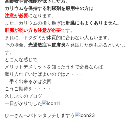
高齢者
や
腎機能が低下した方
、
カリウムを保持する利尿剤を服用中の方
は
注意が必要
になります。
また、カリウムの摂り過ぎは
肝臓にもよくありません
。
肝臓が弱い方も注意が必要
です。
まれに、ドクダミが体質的に合わない人もいます。
その場合、
光過敏症
や
皮膚炎
を発症した例もあるといいま
す。
とこんな感じで
メリットデメリットを知ったうえで必要ならば
取り入れていけばよいのではと・・・
上手く出来るかは次回
こうご期待を・・・・
久しぶりのブログ
一日がかりでした
ひーさんへバトンタッチしますう