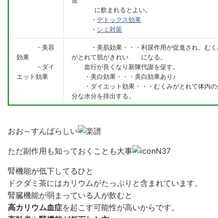
度
に飲まれるとよい。
・
デトックス効果
・
シミ対策
・美容
・美肌効果・・・利尿作用が促進され、むく
効果
がとれて肌がきれい になる。
・ダイ
血行が良くなり新陳代謝を促す。
エット効果
・美白効果・・・美白効果あり♪
・ダイエット効果・・・むくみがとれて体内の
分な水分を排出する。
おお～すんばらしい
ただ副作用も知っておくことも大事
腎機能が低下してるひと
ドクダミ茶にはカリウムがたっぷりと含まれています。
腎臓機能が弱まっている人が飲むと
高カリウム血症
を起こす可能性が高いからです。