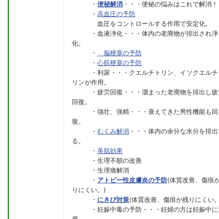
・
便秘解消
・・・便秘の悩みはこれで解消！
・
高血圧の予防
血圧をコントロールする作用で安定化。
・血液浄化・・・体内の老廃物が排出され浄
化。
・
脳梗塞の予防
・
心筋梗塞の予防
・利尿・・・クエルチトリン、イソクエルチ
リンが作用。
・疲労回復・・・溜まった老廃物を排出し疲
回復。
・強壮、強精・・・衰えてきた男性機能も回
復。
・
むくみ解消
・・・体内の余分な水分を排出
る。
・
美肌効果
・生理不順の改善
・生理痛解消
・
アトピー性皮膚炎の予防
(体質改善、傷痕
りにくい。)
・
にきび対策
(体質改善、傷痕が残りにくい。
・妊娠中毒の予防・・・妊婦の方は妊娠中に