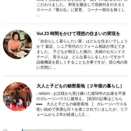
こだわりました。 和室を撤去して収納付きのタタミ
スペース『畳が丘』に変更。 コーナー部分を無くし
...
Vol.23 時間をかけて理想の住まいの実現を
「自分らしく暮らしたい家」はどんな住まいでしょう
か？ 最近、シニア世代のリフォーム相談が増えてき
ました。 子どもが独立した後の、夫婦のセカンドス
テージ。 皆さんは、どんな暮らしをしたいですか？
設備機器を新しくすることも大事ですが、居心地の良
い空間に ...
大人と子どもの秘密基地［２年後の暮らし］
- reform - お父様から受け継いだ築50年のお家を平屋
のガレージハウスに建替え。 [前回の記事はこちら
▸▸▸ 大人と子どもの秘密基地 ] ガレージハウスを
使い始めて快適な日々を過ごされていましたが、リフ
ォームから２年が経過した2 ...