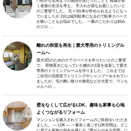
門柱から玄関までの階段が急だったことと 植栽が多
く老後の生活を考え、 手入れが楽なお庭にしたいと
のご要望でした。 元々3台車が停められるようになっ
ていましたが 2台は縦列駐車になるので駐車スペース
が狭いこともお悩みでした。 一番のこだわりは斜め
のフロ ...
離れの和室を再生｜愛犬専用のトリミングル
ームへ
愛犬2匹のためのケアスペースを作りたいとのご要望
で、 荷物置きになっていた離れの1室を改装して愛犬
専用のトリミングルームを作りました。 これまでは
ご自宅の洗面室でトリミングやシャンプーをされてい
ましたが、毛の舞い散りや換気などが大変で、ワンち
ゃんへの ...
壁をなくして広がるLDK、趣味も家事も心地
よくつながるリフォーム
マンションを購入されリフォームのご依頼をいただき
ました。 ― LDK ― 一番長く過ごすLDK空間は、どこ
に居ても家族の存在を感じる『繋がりのある空間』に