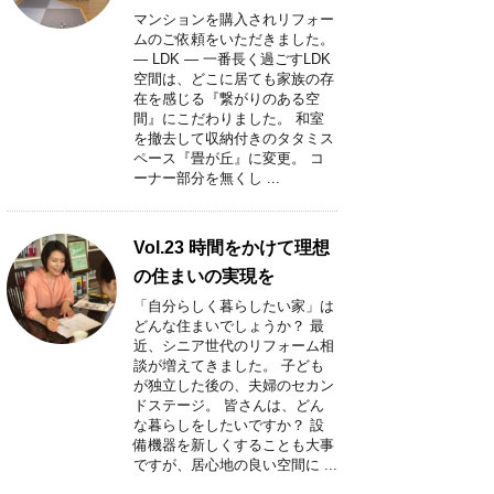
マンションを購入されリフォー
ムのご依頼をいただきました。
― LDK ― 一番長く過ごすLDK
空間は、どこに居ても家族の存
在を感じる『繋がりのある空
間』にこだわりました。 和室
を撤去して収納付きのタタミス
ペース『畳が丘』に変更。 コ
ーナー部分を無くし ...
Vol.23 時間をかけて理想
の住まいの実現を
「自分らしく暮らしたい家」は
どんな住まいでしょうか？ 最
近、シニア世代のリフォーム相
談が増えてきました。 子ども
が独立した後の、夫婦のセカン
ドステージ。 皆さんは、どん
な暮らしをしたいですか？ 設
備機器を新しくすることも大事
ですが、居心地の良い空間に ...