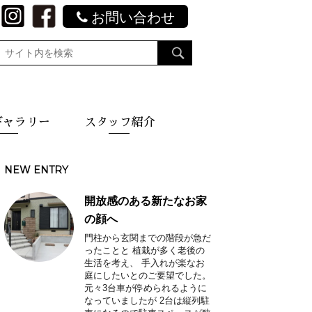
お問い合わせ
ギャラリー
スタッフ紹介
NEW ENTRY
開放感のある新たなお家
の顔へ
門柱から玄関までの階段が急だ
ったことと 植栽が多く老後の
生活を考え、 手入れが楽なお
庭にしたいとのご要望でした。
元々3台車が停められるように
なっていましたが 2台は縦列駐