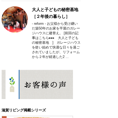
大人と子どもの秘密基地
［２年後の暮らし］
- reform - お父様から受け継い
だ築50年のお家を平屋のガレー
ジハウスに建替え。 [前回の記
事はこちら▸▸▸ 大人と子ども
の秘密基地 ] ガレージハウス
を使い始めて快適な日々を過ご
されていましたが、リフォーム
から２年が経過した2 ...
滋賀リビング掲載シリーズ