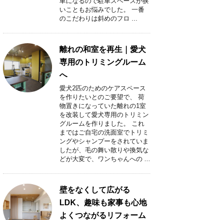
車になるので駐車スペースが狭
いこともお悩みでした。 一番
のこだわりは斜めのフロ ...
離れの和室を再生｜愛犬
専用のトリミングルーム
へ
愛犬2匹のためのケアスペース
を作りたいとのご要望で、 荷
物置きになっていた離れの1室
を改装して愛犬専用のトリミン
グルームを作りました。 これ
まではご自宅の洗面室でトリミ
ングやシャンプーをされていま
したが、毛の舞い散りや換気な
どが大変で、ワンちゃんへの ...
壁をなくして広がる
LDK、趣味も家事も心地
よくつながるリフォーム