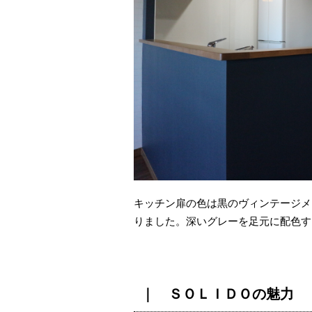
キッチン扉の色は黒のヴィンテージメ
りました。深いグレーを足元に配色す
｜ ＳＯＬＩＤＯの魅力