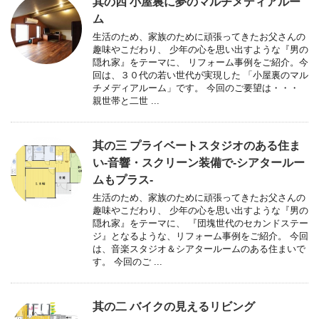
其の四 小屋裏に夢のマルチメディアルー
ム
生活のため、家族のために頑張ってきたお父さんの
趣味やこだわり、 少年の心を思い出すような『男の
隠れ家』をテーマに、 リフォーム事例をご紹介。今
回は、３０代の若い世代が実現した 「小屋裏のマル
チメディアルーム」です。 今回のご要望は・・・
親世帯と二世 ...
其の三 プライベートスタジオのある住ま
い-音響・スクリーン装備で-シアタールー
ムもプラス-
生活のため、家族のために頑張ってきたお父さんの
趣味やこだわり、 少年の心を思い出すような『男の
隠れ家』をテーマに、 『団塊世代のセカンドステー
ジ』となるような、リフォーム事例をご紹介。 今回
は、音楽スタジオ＆シアタールームのある住まいで
す。 今回のご ...
其の二 バイクの見えるリビング