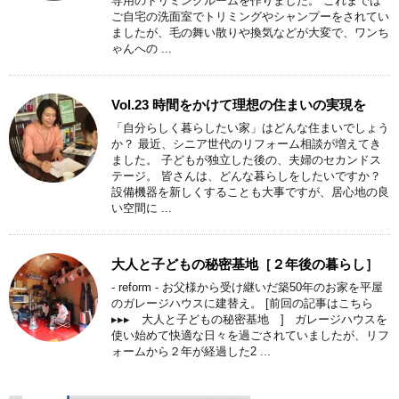
専用のトリミングルームを作りました。 これまでは
ご自宅の洗面室でトリミングやシャンプーをされてい
ましたが、毛の舞い散りや換気などが大変で、ワンち
ゃんへの ...
Vol.23 時間をかけて理想の住まいの実現を
「自分らしく暮らしたい家」はどんな住まいでしょう
か？ 最近、シニア世代のリフォーム相談が増えてき
ました。 子どもが独立した後の、夫婦のセカンドス
テージ。 皆さんは、どんな暮らしをしたいですか？
設備機器を新しくすることも大事ですが、居心地の良
い空間に ...
大人と子どもの秘密基地［２年後の暮らし］
- reform - お父様から受け継いだ築50年のお家を平屋
のガレージハウスに建替え。 [前回の記事はこちら
▸▸▸ 大人と子どもの秘密基地 ] ガレージハウスを
使い始めて快適な日々を過ごされていましたが、リフ
ォームから２年が経過した2 ...