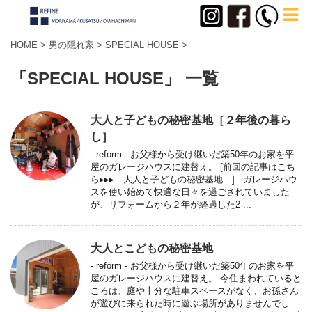
HOME
>
男の隠れ家
>
SPECIAL HOUSE
>
「SPECIAL HOUSE」 一覧
大人と子どもの秘密基地［２年後の暮ら
し］
- reform - お父様から受け継いだ築50年のお家を平
屋のガレージハウスに建替え。 [前回の記事はこち
ら▸▸▸ 大人と子どもの秘密基地 ] ガレージハウ
スを使い始めて快適な日々を過ごされていました
が、リフォームから２年が経過した2 ...
大人とこどもの秘密基地
- reform - お父様から受け継いだ築50年のお家を平
屋のガレージハウスに建替え。 今住まわれていると
ころは、庭や十分な駐車スペースがなく、お孫さん
が遊びに来られた時に遊ぶ場所がありませんでし