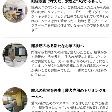
動線改善で叶えた、景色とつながる暮らし
築約30年のマンション。ご夫婦お二人のこれからの生
活のためにリフォーム。 ― LDK ― 元々ダイニン
グ・キッチンとリビングは壁で仕切られていてそれぞ
れのスペースは狭く暗かった。 動線が悪くダイニン
グスペースを有効に使えていなかったので壁を取り除
き広 ...
開放感のある新たなお家の顔へ
門柱から玄関までの階段が急だったことと 植栽が多
く老後の生活を考え、 手入れが楽なお庭にしたいと
のご要望でした。 元々3台車が停められるようになっ
ていましたが 2台は縦列駐車になるので駐車スペース
が狭いこともお悩みでした。 一番のこだわりは斜め
のフロ ...
離れの和室を再生｜愛犬専用のトリミングル
ームへ
愛犬2匹のためのケアスペースを作りたいとのご要望
で、 荷物置きになっていた離れの1室を改装して愛犬