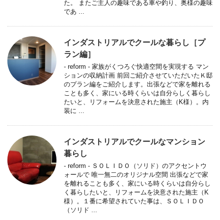
た。 またご主人の趣味である車や釣り、奥様の趣味
であ ...
インダストリアルでクールな暮らし［プ
ラン編］
- reform - 家族がくつろぐ快適空間を実現する マン
ションの収納計画 前回ご紹介させていただいたＫ邸
のプラン編をご紹介します。出張などで家を離れる
ことも多く、家にいる時くらいは自分らしく暮らし
たいと、リフォームを決意された施主（K様）。内
装に ...
インダストリアルでクールなマンション
暮らし
- reform - ＳＯＬＩＤＯ（ソリド）のアクセントウ
ォールで 唯一無二のオリジナル空間 出張などで家
を離れることも多く、家にいる時くらいは自分らし
く暮らしたいと、リフォームを決意された施主（K
様）。１番に希望されていた事は、ＳＯＬＩＤＯ
（ソリド ...