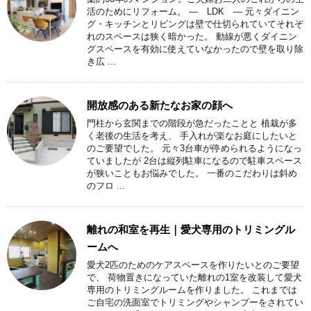
活のためにリフォーム。 ― LDK ― 元々ダイニン
グ・キッチンとリビングは壁で仕切られていてそれぞ
れのスペースは狭く暗かった。 動線が悪くダイニン
グスペースを有効に使えていなかったので壁を取り除
き広 ...
開放感のある新たなお家の顔へ
門柱から玄関までの階段が急だったことと 植栽が多
く老後の生活を考え、 手入れが楽なお庭にしたいと
のご要望でした。 元々3台車が停められるようになっ
ていましたが 2台は縦列駐車になるので駐車スペース
が狭いこともお悩みでした。 一番のこだわりは斜め
のフロ ...
離れの和室を再生｜愛犬専用のトリミングル
ームへ
愛犬2匹のためのケアスペースを作りたいとのご要望
で、 荷物置きになっていた離れの1室を改装して愛犬
専用のトリミングルームを作りました。 これまでは
ご自宅の洗面室でトリミングやシャンプーをされてい