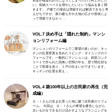
和室が物置代わりになってしまったので何とかした
い。収納スペースを増やしたいという悩みを多く聞
きます。 戸建ての場合は増築すれば解決できると考
えがちですが、家の建ち方や土地の広さや形状によ
って増築できなかっ ...
VOL.7 決め手は「隠れた制約」マンシ
ョンリフォーム編
マンションのリフォームでご要望の多いのが、キッ
チンの位置変更を含めたリビング・ダイニングのリ
フォームです。一般的にマンションは、鉄筋コンク
リートで作られた四角い空間の中を、壁で間仕切る
ことで部屋を造り、１戸の住まいができています。
キッチンの位置を変え ...
VOL.4 築100年以上の古民家の再生（完
成編）
Ｇ・Ｉさんの生まれ育った地に建つ古民家のリフォ
ーム。 今回は、Ｇ・Ｉさんの希望を優先しながら、
古いものをできるだけ活かすようなプランニングを