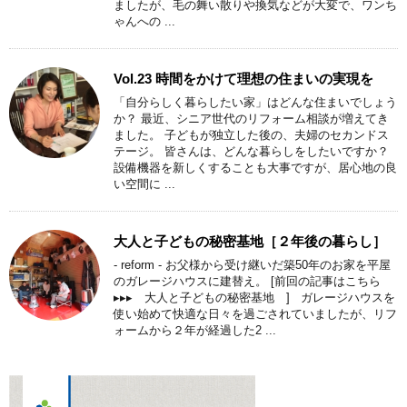
ましたが、毛の舞い散りや換気などが大変で、ワンち
ゃんへの ...
Vol.23 時間をかけて理想の住まいの実現を
「自分らしく暮らしたい家」はどんな住まいでしょう
か？ 最近、シニア世代のリフォーム相談が増えてき
ました。 子どもが独立した後の、夫婦のセカンドス
テージ。 皆さんは、どんな暮らしをしたいですか？
設備機器を新しくすることも大事ですが、居心地の良
い空間に ...
大人と子どもの秘密基地［２年後の暮らし］
- reform - お父様から受け継いだ築50年のお家を平屋
のガレージハウスに建替え。 [前回の記事はこちら
▸▸▸ 大人と子どもの秘密基地 ] ガレージハウスを
使い始めて快適な日々を過ごされていましたが、リフ
ォームから２年が経過した2 ...