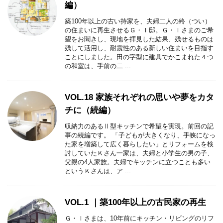
編）
築100年以上の古い持家を、夫婦二人の終（つい）
の住まいに再生させるＧ・Ｉ邸。Ｇ・Ｉさまのご希
望をお聞きし、現地を拝見した結果、残せるものは
残して活用し、耐震性のある新しい住まいを目指す
ことにしました。田の字型に建具でかこまれた４つ
の和室は、手前の二 ...
VOL.18 家族それぞれの思いや夢をカタ
チに（続編）
収納力のあるⅡ型キッチンで希望を実現。前回の記
事の続編です。 「子どもが大きくなり、手狭になっ
た家を増築して広く暮らしたい」とリフォームを検
討していたＫさん一家は、夫婦と小学生の男の子、
父親の4人家族。夫婦でキッチンに立つことも多い
というＫさんは、ア ...
VOL.1 ｜築100年以上の古民家の再生
Ｇ・Ｉさまは、10年前にキッチン・リビングのリフ