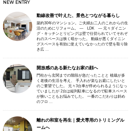
NEW ENTRY
動線改善で叶えた、景色とつながる暮らし
築約30年のマンション。ご夫婦お二人のこれからの生
活のためにリフォーム。 ― LDK ― 元々ダイニン
グ・キッチンとリビングは壁で仕切られていてそれぞ
れのスペースは狭く暗かった。 動線が悪くダイニン
グスペースを有効に使えていなかったので壁を取り除
き広 ...
開放感のある新たなお家の顔へ
門柱から玄関までの階段が急だったことと 植栽が多
く老後の生活を考え、 手入れが楽なお庭にしたいと
のご要望でした。 元々3台車が停められるようになっ
ていましたが 2台は縦列駐車になるので駐車スペース
が狭いこともお悩みでした。 一番のこだわりは斜め
のフロ ...
離れの和室を再生｜愛犬専用のトリミングル
ームへ