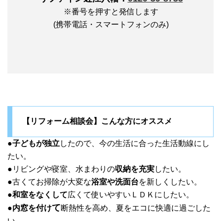
※番号を押すと発信します
(携帯電話・スマートフォンのみ)
【リフォーム相談会】こんな方にオススメ
●
子どもが独立
したので、今の生活に合った生活動線にし
たい。
●リビングや寝室、水まわりの
収納を充実
したい。
●古くてお掃除が大変な
浴室や洗面台
を新しくしたい。
●
和室をなくして
広くて使いやすいＬＤＫにしたい。
て
●
内窓を付け
断熱性を高め、夏をエコに快適に過ごした
い。