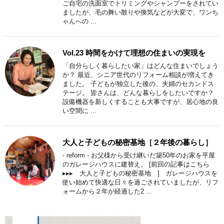
ご自宅の洗面室でトリミングやシャンプーをされてい
ましたが、毛の舞い散りや換気などが大変で、ワンち
ゃんへの ...
Vol.23 時間をかけて理想の住まいの実現を
「自分らしく暮らしたい家」はどんな住まいでしょう
か？ 最近、シニア世代のリフォーム相談が増えてき
ました。 子どもが独立した後の、夫婦のセカンドス
テージ。 皆さんは、どんな暮らしをしたいですか？
設備機器を新しくすることも大事ですが、居心地の良
い空間に ...
大人と子どもの秘密基地［２年後の暮らし］
- reform - お父様から受け継いだ築50年のお家を平屋
のガレージハウスに建替え。 [前回の記事はこちら
▸▸▸ 大人と子どもの秘密基地 ] ガレージハウスを
使い始めて快適な日々を過ごされていましたが、リフ
ォームから２年が経過した2 ...