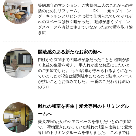
築約30年のマンション。ご夫婦お二人のこれからの生
活のためにリフォーム。 ― LDK ― 元々ダイニン
グ・キッチンとリビングは壁で仕切られていてそれぞ
れのスペースは狭く暗かった。 動線が悪くダイニン
グスペースを有効に使えていなかったので壁を取り除
き広 ...
開放感のある新たなお家の顔へ
門柱から玄関までの階段が急だったことと 植栽が多
く老後の生活を考え、 手入れが楽なお庭にしたいと
のご要望でした。 元々3台車が停められるようになっ
ていましたが 2台は縦列駐車になるので駐車スペース
が狭いこともお悩みでした。 一番のこだわりは斜め
のフロ ...
離れの和室を再生｜愛犬専用のトリミングル
ームへ
愛犬2匹のためのケアスペースを作りたいとのご要望
で、 荷物置きになっていた離れの1室を改装して愛犬
専用のトリミングルームを作りました。 これまでは