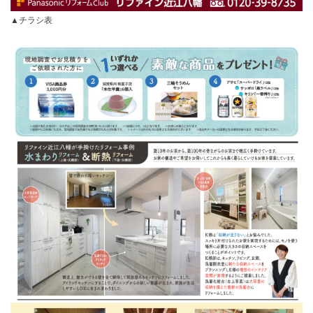
▲チラシ表