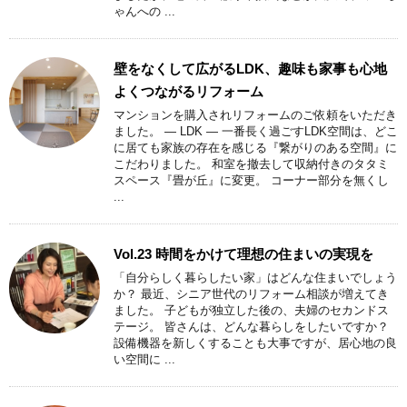
ゃんへの ...
壁をなくして広がるLDK、趣味も家事も心地
よくつながるリフォーム
マンションを購入されリフォームのご依頼をいただき
ました。 ― LDK ― 一番長く過ごすLDK空間は、どこ
に居ても家族の存在を感じる『繋がりのある空間』に
こだわりました。 和室を撤去して収納付きのタタミ
スペース『畳が丘』に変更。 コーナー部分を無くし
...
Vol.23 時間をかけて理想の住まいの実現を
「自分らしく暮らしたい家」はどんな住まいでしょう
か？ 最近、シニア世代のリフォーム相談が増えてき
ました。 子どもが独立した後の、夫婦のセカンドス
テージ。 皆さんは、どんな暮らしをしたいですか？
設備機器を新しくすることも大事ですが、居心地の良
い空間に ...