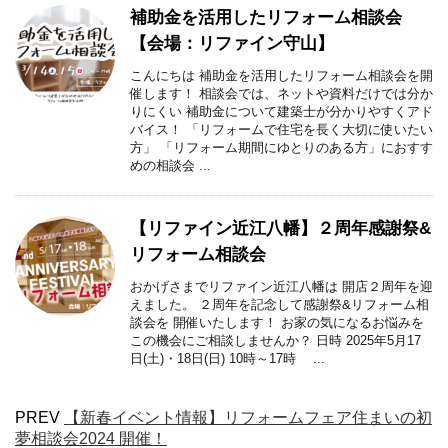
補助金を活用したリフォーム相談会
【会場：リファイン守山】
こんにちは 補助金を活用したリフォーム相談会を開
催します！ 相談会では、ネットや資料だけでは分か
りにくい 補助金について建築士が分かりやすくアド
バイス！ 「リフォームで住宅を長く大切に使いたい
方」 「リフォーム期間にゆとりのある方」におすす
めの相談会 ...
【リファイン近江八幡】２周年感謝祭&
リフォーム相談会
おかげさまでリファイン近江八幡は 開店２周年を迎
えました。 ２周年を記念して感謝祭&リフォーム相
談会を 開催いたします！ お家の気になるお悩みを
この機会にご相談しませんか？ 日時 2025年5月17
日(土)・18日(日) 10時～17時 ...
PREV
【新春イベント情報】リフォームフェア住まいの初
夢相談会2024 開催！