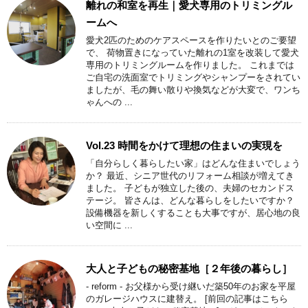
離れの和室を再生｜愛犬専用のトリミングル
ームへ
愛犬2匹のためのケアスペースを作りたいとのご要望
で、 荷物置きになっていた離れの1室を改装して愛犬
専用のトリミングルームを作りました。 これまでは
ご自宅の洗面室でトリミングやシャンプーをされてい
ましたが、毛の舞い散りや換気などが大変で、ワンち
ゃんへの ...
Vol.23 時間をかけて理想の住まいの実現を
「自分らしく暮らしたい家」はどんな住まいでしょう
か？ 最近、シニア世代のリフォーム相談が増えてき
ました。 子どもが独立した後の、夫婦のセカンドス
テージ。 皆さんは、どんな暮らしをしたいですか？
設備機器を新しくすることも大事ですが、居心地の良
い空間に ...
大人と子どもの秘密基地［２年後の暮らし］
- reform - お父様から受け継いだ築50年のお家を平屋
のガレージハウスに建替え。 [前回の記事はこちら