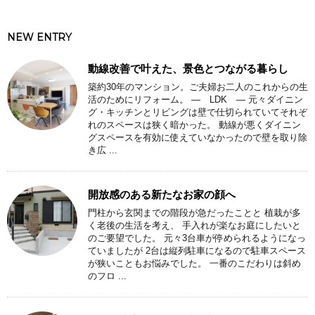
NEW ENTRY
動線改善で叶えた、景色とつながる暮らし
築約30年のマンション。ご夫婦お二人のこれからの生
活のためにリフォーム。 ― LDK ― 元々ダイニン
グ・キッチンとリビングは壁で仕切られていてそれぞ
れのスペースは狭く暗かった。 動線が悪くダイニン
グスペースを有効に使えていなかったので壁を取り除
き広 ...
開放感のある新たなお家の顔へ
門柱から玄関までの階段が急だったことと 植栽が多
く老後の生活を考え、 手入れが楽なお庭にしたいと
のご要望でした。 元々3台車が停められるようになっ
ていましたが 2台は縦列駐車になるので駐車スペース
が狭いこともお悩みでした。 一番のこだわりは斜め
のフロ ...