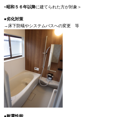
<
昭和５６年以降
に建てられた方が対象＞
●
劣化対策
→床下防蟻やシステムバスへの変更 等
●
耐震性能