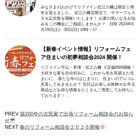
みなさまのおかげでリファイン近江八幡は開店１周
年を迎えました。 近江八幡店限定で、サマーフェス
タ＆記念祭を開催いたします！ お家の気になるお悩
みをこの機会にご相談しませんか？ 日時 2024年6
月29日(土)・30日(日) 10時～17 ...
【新春イベント情報】リフォームフェ
ア住まいの初夢相談会2024 開催！
リファイン守山・草津・近江八幡 ３店舗同時開催！
大好きな家を自分好みに。これから先を見据えた住
まいに。 新たな年のはじまりに、住まいのアレコレ
見直してみませんか？ 当日はお楽しみ体験やお年玉
商品などお得な情報をたくさんご用意してお待ちし
ております！ ...
PREV
築200年の古民家で出張リフォーム相談会のお知ら
せ
NEXT
春のリフォーム相談会２０２６開催