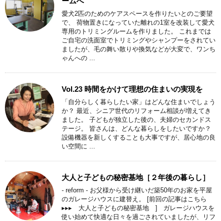
ームへ
愛犬2匹のためのケアスペースを作りたいとのご要望
で、 荷物置きになっていた離れの1室を改装して愛犬
専用のトリミングルームを作りました。 これまでは
ご自宅の洗面室でトリミングやシャンプーをされてい
ましたが、毛の舞い散りや換気などが大変で、ワンち
ゃんへの ...
Vol.23 時間をかけて理想の住まいの実現を
「自分らしく暮らしたい家」はどんな住まいでしょう
か？ 最近、シニア世代のリフォーム相談が増えてき
ました。 子どもが独立した後の、夫婦のセカンドス
テージ。 皆さんは、どんな暮らしをしたいですか？
設備機器を新しくすることも大事ですが、居心地の良
い空間に ...
大人と子どもの秘密基地［２年後の暮らし］
- reform - お父様から受け継いだ築50年のお家を平屋
のガレージハウスに建替え。 [前回の記事はこちら
▸▸▸ 大人と子どもの秘密基地 ] ガレージハウスを
使い始めて快適な日々を過ごされていましたが、リフ