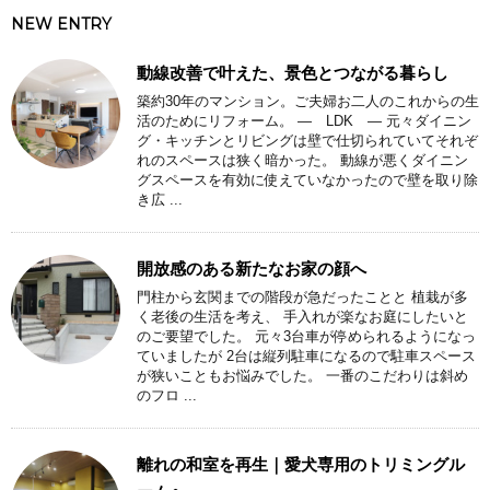
NEW ENTRY
動線改善で叶えた、景色とつながる暮らし
築約30年のマンション。ご夫婦お二人のこれからの生
活のためにリフォーム。 ― LDK ― 元々ダイニン
グ・キッチンとリビングは壁で仕切られていてそれぞ
れのスペースは狭く暗かった。 動線が悪くダイニン
グスペースを有効に使えていなかったので壁を取り除
き広 ...
開放感のある新たなお家の顔へ
門柱から玄関までの階段が急だったことと 植栽が多
く老後の生活を考え、 手入れが楽なお庭にしたいと
のご要望でした。 元々3台車が停められるようになっ
ていましたが 2台は縦列駐車になるので駐車スペース
が狭いこともお悩みでした。 一番のこだわりは斜め
のフロ ...
離れの和室を再生｜愛犬専用のトリミングル