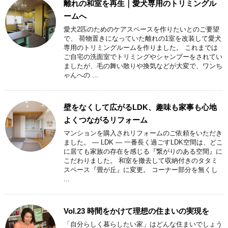
離れの和室を再生｜愛犬専用のトリミングル
ームへ
愛犬2匹のためのケアスペースを作りたいとのご要望
で、 荷物置きになっていた離れの1室を改装して愛犬
専用のトリミングルームを作りました。 これまでは
ご自宅の洗面室でトリミングやシャンプーをされてい
ましたが、毛の舞い散りや換気などが大変で、ワンち
ゃんへの ...
壁をなくして広がるLDK、趣味も家事も心地
よくつながるリフォーム
マンションを購入されリフォームのご依頼をいただき
ました。 ― LDK ― 一番長く過ごすLDK空間は、どこ
に居ても家族の存在を感じる『繋がりのある空間』に
こだわりました。 和室を撤去して収納付きのタタミ
スペース『畳が丘』に変更。 コーナー部分を無くし
...
Vol.23 時間をかけて理想の住まいの実現を
「自分らしく暮らしたい家」はどんな住まいでしょう