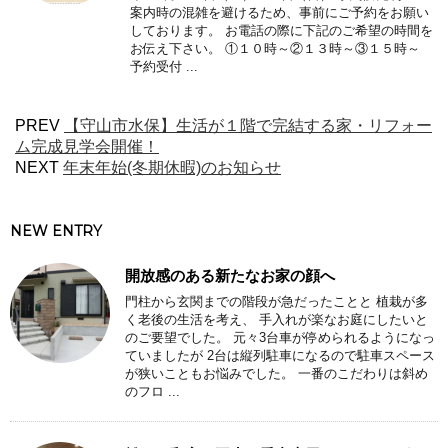
案内時の混雑を避けるため、事前にご予約をお願い
しております。 お電話の際に下記のご希望の時間を
お伝え下さい。 ①１０時～②１３時～③１５時～
予約受付 ...
PREV
【守山市水保】生活が１階で完結する家・リフォー
ム完成見学会開催！
NEXT
年末年始(冬期休暇)のお知らせ
NEW ENTRY
開放感のある新たなお家の顔へ
門柱から玄関までの階段が急だったことと 植栽が多
く老後の生活を考え、 手入れが楽なお庭にしたいと
のご要望でした。 元々3台車が停められるようになっ
ていましたが 2台は縦列駐車になるので駐車スペース
が狭いこともお悩みでした。 一番のこだわりは斜め
のフロ ...