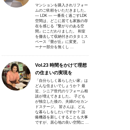
マンションを購入されリフォー
ムのご依頼をいただきました。
― LDK ― 一番長く過ごすLDK
空間は、どこに居ても家族の存
在を感じる『繋がりのある空
間』にこだわりました。 和室
を撤去して収納付きのタタミス
ペース『畳が丘』に変更。 コ
ーナー部分を無くし ...
Vol.23 時間をかけて理想
の住まいの実現を
「自分らしく暮らしたい家」は
どんな住まいでしょうか？ 最
近、シニア世代のリフォーム相
談が増えてきました。 子ども
が独立した後の、夫婦のセカン
ドステージ。 皆さんは、どん
な暮らしをしたいですか？ 設
備機器を新しくすることも大事
ですが、居心地の良い空間に ...