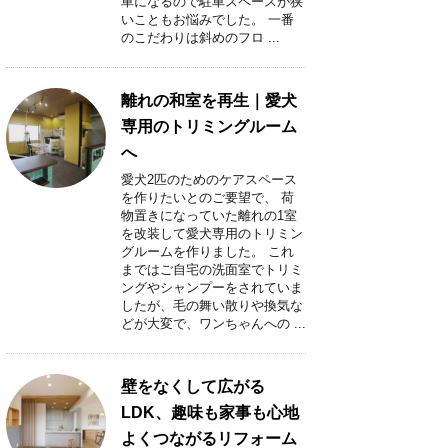
車になるので駐車スペースが狭
いこともお悩みでした。 一番
のこだわりは斜めのフロ ...
離れの和室を再生｜愛犬
専用のトリミングルーム
へ
愛犬2匹のためのケアスペース
を作りたいとのご要望で、 荷
物置きになっていた離れの1室
を改装して愛犬専用のトリミン
グルームを作りました。 これ
まではご自宅の洗面室でトリミ
ングやシャンプーをされていま
したが、毛の舞い散りや換気な
どが大変で、ワンちゃんへの ...
壁をなくして広がる
LDK、趣味も家事も心地
よくつながるリフォーム