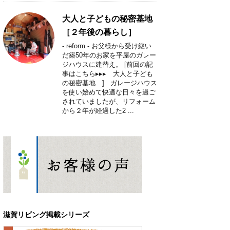
大人と子どもの秘密基地
［２年後の暮らし］
- reform - お父様から受け継い
だ築50年のお家を平屋のガレー
ジハウスに建替え。 [前回の記
事はこちら▸▸▸ 大人と子ども
の秘密基地 ] ガレージハウス
を使い始めて快適な日々を過ご
されていましたが、リフォーム
から２年が経過した2 ...
滋賀リビング掲載シリーズ