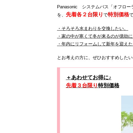
Panasonic システムバス「オ
先着各２台限り
特別価格
を、
で
・そろそろ水まわりを交換したい。
・家の中が寒くて冬が来るのが億劫に
・年内にリフォームして新年を迎えた
とお考えの方に、ぜひおすすめしたい
＋あわせてお得に♪
先着３台限り
特別価格