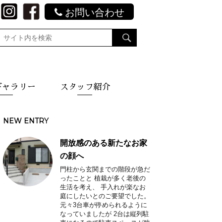
お問い合わせ
ギャラリー
スタッフ紹介
NEW ENTRY
開放感のある新たなお家
の顔へ
門柱から玄関までの階段が急だ
ったことと 植栽が多く老後の
生活を考え、 手入れが楽なお
庭にしたいとのご要望でした。
元々3台車が停められるように
なっていましたが 2台は縦列駐