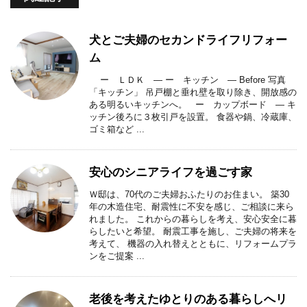
犬とご夫婦のセカンドライフリフォー
ム
ー ＬＤＫ ― ー キッチン ― Before 写真
「キッチン」 吊戸棚と垂れ壁を取り除き、開放感の
ある明るいキッチンへ。 ー カップボード ― キ
ッチン後ろに３枚引戸を設置。 食器や鍋、冷蔵庫、
ゴミ箱など ...
安心のシニアライフを過ごす家
Ｗ邸は、70代のご夫婦おふたりのお住まい。 築30
年の木造住宅、耐震性に不安を感じ、ご相談に来ら
れました。 これからの暮らしを考え、安心安全に暮
らしたいと希望。 耐震工事を施し、ご夫婦の将来を
考えて、 機器の入れ替えとともに、リフォームプラ
ンをご提案 ...
老後を考えたゆとりのある暮らしへリ