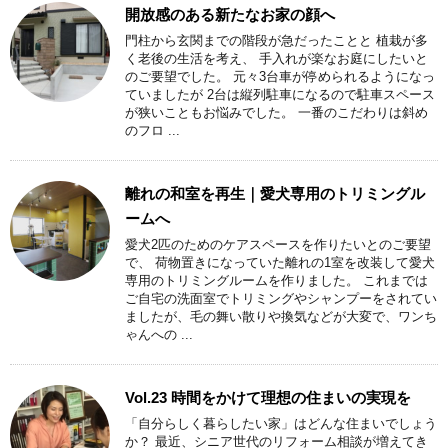
開放感のある新たなお家の顔へ
門柱から玄関までの階段が急だったことと 植栽が多
く老後の生活を考え、 手入れが楽なお庭にしたいと
のご要望でした。 元々3台車が停められるようになっ
ていましたが 2台は縦列駐車になるので駐車スペース
が狭いこともお悩みでした。 一番のこだわりは斜め
のフロ ...
離れの和室を再生｜愛犬専用のトリミングル
ームへ
愛犬2匹のためのケアスペースを作りたいとのご要望
で、 荷物置きになっていた離れの1室を改装して愛犬
専用のトリミングルームを作りました。 これまでは
ご自宅の洗面室でトリミングやシャンプーをされてい
ましたが、毛の舞い散りや換気などが大変で、ワンち
ゃんへの ...
Vol.23 時間をかけて理想の住まいの実現を
「自分らしく暮らしたい家」はどんな住まいでしょう
か？ 最近、シニア世代のリフォーム相談が増えてき