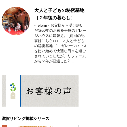
大人と子どもの秘密基地
［２年後の暮らし］
- reform - お父様から受け継い
だ築50年のお家を平屋のガレー
ジハウスに建替え。 [前回の記
事はこちら▸▸▸ 大人と子ども
の秘密基地 ] ガレージハウス
を使い始めて快適な日々を過ご
されていましたが、リフォーム
から２年が経過した2 ...
滋賀リビング掲載シリーズ