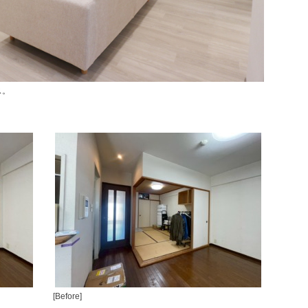
ス。
[Before]