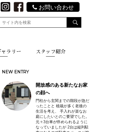
お問い合わせ
ギャラリー
スタッフ紹介
NEW ENTRY
開放感のある新たなお家
の顔へ
門柱から玄関までの階段が急だ
ったことと 植栽が多く老後の
生活を考え、 手入れが楽なお
庭にしたいとのご要望でした。
元々3台車が停められるように
なっていましたが 2台は縦列駐