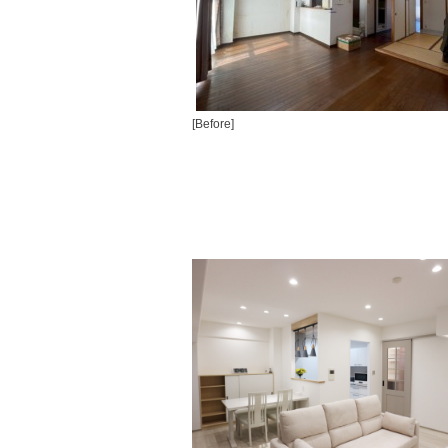
[Before]