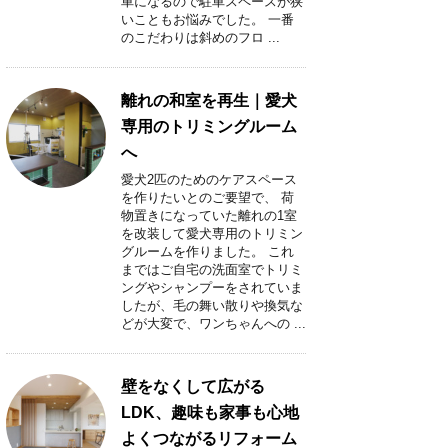
車になるので駐車スペースが狭
いこともお悩みでした。 一番
のこだわりは斜めのフロ ...
離れの和室を再生｜愛犬
専用のトリミングルーム
へ
愛犬2匹のためのケアスペース
を作りたいとのご要望で、 荷
物置きになっていた離れの1室
を改装して愛犬専用のトリミン
グルームを作りました。 これ
まではご自宅の洗面室でトリミ
ングやシャンプーをされていま
したが、毛の舞い散りや換気な
どが大変で、ワンちゃんへの ...
壁をなくして広がる
LDK、趣味も家事も心地
よくつながるリフォーム