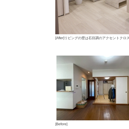
[After]リビングの壁は石目調のアクセントクロ
[Before]