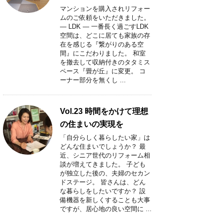
マンションを購入されリフォー
ムのご依頼をいただきました。
― LDK ― 一番長く過ごすLDK
空間は、どこに居ても家族の存
在を感じる『繋がりのある空
間』にこだわりました。 和室
を撤去して収納付きのタタミス
ペース『畳が丘』に変更。 コ
ーナー部分を無くし ...
Vol.23 時間をかけて理想
の住まいの実現を
「自分らしく暮らしたい家」は
どんな住まいでしょうか？ 最
近、シニア世代のリフォーム相
談が増えてきました。 子ども
が独立した後の、夫婦のセカン
ドステージ。 皆さんは、どん
な暮らしをしたいですか？ 設
備機器を新しくすることも大事
ですが、居心地の良い空間に ...