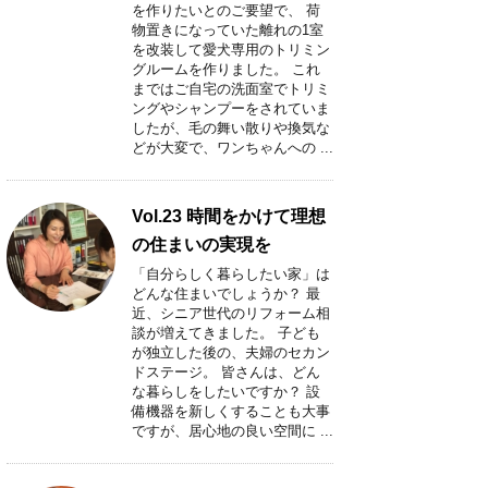
を作りたいとのご要望で、 荷
物置きになっていた離れの1室
を改装して愛犬専用のトリミン
グルームを作りました。 これ
まではご自宅の洗面室でトリミ
ングやシャンプーをされていま
したが、毛の舞い散りや換気な
どが大変で、ワンちゃんへの ...
Vol.23 時間をかけて理想
の住まいの実現を
「自分らしく暮らしたい家」は
どんな住まいでしょうか？ 最
近、シニア世代のリフォーム相
談が増えてきました。 子ども
が独立した後の、夫婦のセカン
ドステージ。 皆さんは、どん
な暮らしをしたいですか？ 設
備機器を新しくすることも大事
ですが、居心地の良い空間に ...