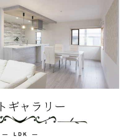
― ＬＤＫ ―