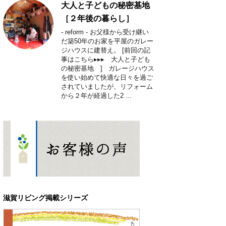
大人と子どもの秘密基地
［２年後の暮らし］
- reform - お父様から受け継い
だ築50年のお家を平屋のガレー
ジハウスに建替え。 [前回の記
事はこちら▸▸▸ 大人と子ども
の秘密基地 ] ガレージハウス
を使い始めて快適な日々を過ご
されていましたが、リフォーム
から２年が経過した2 ...
滋賀リビング掲載シリーズ