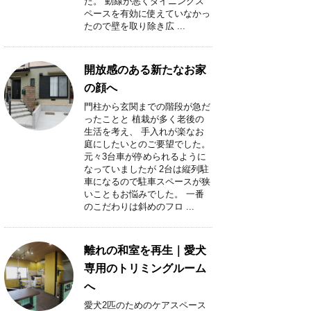
た。 動線が悪くダイニングス
ペースを有効に使えていなかっ
たので壁を取り除き広 ...
開放感のある新たなお家
の顔へ
門柱から玄関までの階段が急だ
ったことと 植栽が多く老後の
生活を考え、 手入れが楽なお
庭にしたいとのご要望でした。
元々3台車が停められるように
なっていましたが 2台は縦列駐
車になるので駐車スペースが狭
いこともお悩みでした。 一番
のこだわりは斜めのフロ ...
離れの和室を再生｜愛犬
専用のトリミングルーム
へ
愛犬2匹のためのケアスペース