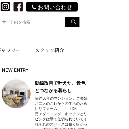
お問い合わせ
ギャラリー
スタッフ紹介
NEW ENTRY
動線改善で叶えた、景色
とつながる暮らし
築約30年のマンション。ご夫婦
お二人のこれからの生活のため
にリフォーム。 ― LDK ―
元々ダイニング・キッチンとリ
ビングは壁で仕切られていてそ
れぞれのスペースは狭く暗かっ