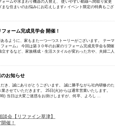
フォームや水まわり機器の入替え、 使いやすい動線へ間取り変更
ざまな住まいのお悩みにお応えします♪ イベント限定の特典もござ
リフォーム完成見学会 開催！
あるように、家もまた一つ一つストーリーがございます。 テーマ
フォーム』 今回は築３０年のお家のリフォーム完成見学会を開催
独立するなど、家族構成・生活スタイルが変わった方や、夫婦二人
業のお知らせ
だき、誠にありがとうございます。 誠に勝手ながら社内研修のた
日休業させていただきます。 25日(火)からは通常営業いたします。
7時) 当日は大変ご迷惑をお掛けしますが、何卒、よろし ...
相談会【リファイン草津】
ア開催！