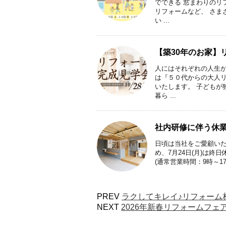
でできる 窓まわりのリ
リフォームなど、 さま
い ...
【築30年のお家】
人にはそれぞれの人生が
は『５０代からの大人リ
いたします。 子どもが
暮ら ...
社内研修に伴う休
日頃は当社をご愛顧いた
め、7月24日(月)は終
(通常営業時間：9時～1
PREV
ラクしてキレイ♪リフォーム
NEXT
2026年新春リフォームフェ