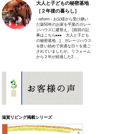
大人と子どもの秘密基地
［２年後の暮らし］
- reform - お父様から受け継い
だ築50年のお家を平屋のガレー
ジハウスに建替え。 [前回の記
事はこちら▸▸▸ 大人と子ども
の秘密基地 ] ガレージハウス
を使い始めて快適な日々を過ご
されていましたが、リフォーム
から２年が経過した2 ...
滋賀リビング掲載シリーズ