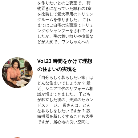
を作りたいとのご要望で、 荷
物置きになっていた離れの1室
を改装して愛犬専用のトリミン
グルームを作りました。 これ
まではご自宅の洗面室でトリミ
ングやシャンプーをされていま
したが、毛の舞い散りや換気な
どが大変で、ワンちゃんへの ...
Vol.23 時間をかけて理想
の住まいの実現を
「自分らしく暮らしたい家」は
どんな住まいでしょうか？ 最
近、シニア世代のリフォーム相
談が増えてきました。 子ども
が独立した後の、夫婦のセカン
ドステージ。 皆さんは、どん
な暮らしをしたいですか？ 設
備機器を新しくすることも大事
ですが、居心地の良い空間に ...