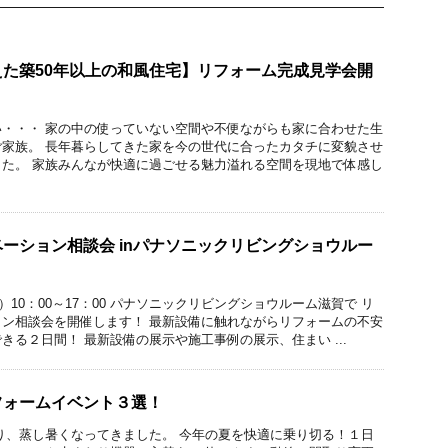
た築50年以上の和風住宅】リフォーム完成見学会開
・・・ 家の中の使っていない空間や不便ながらも家に合わせた生
家族。 長年暮らしてきた家を今の世代に合ったカタチに変貌させ
た。 家族みんなが快適に過ごせる魅力溢れる空間を現地で体感し
ーション相談会 inパナソニックリビングショウルー
日）10：00～17：00 パナソニックリビングショウルーム滋賀で リ
ン相談会を開催します！ 最新設備に触れながらリフォームの不安
きる２日間！ 最新設備の展示や施工事例の展示、住まい ...
フォームイベント３選！
り、蒸し暑くなってきました。 今年の夏を快適に乗り切る！１日