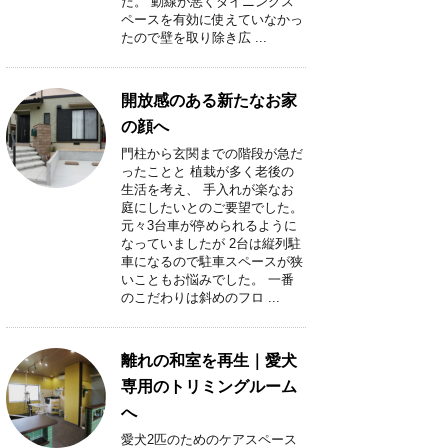
た。 動線が悪くダイニングス
ペースを有効に使えていなかっ
たので壁を取り除き広 ...
開放感のある新たなお家
の顔へ
門柱から玄関までの階段が急だ
ったことと 植栽が多く老後の
生活を考え、 手入れが楽なお
庭にしたいとのご要望でした。
元々3台車が停められるように
なっていましたが 2台は縦列駐
車になるので駐車スペースが狭
いこともお悩みでした。 一番
のこだわりは斜めのフロ ...
離れの和室を再生｜愛犬
専用のトリミングルーム
へ
愛犬2匹のためのケアスペース