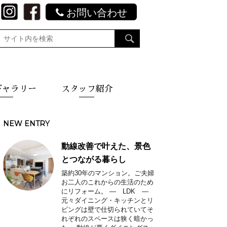
お問い合わせ
ギャラリー
スタッフ紹介
NEW ENTRY
動線改善で叶えた、景色
とつながる暮らし
築約30年のマンション。ご夫婦
お二人のこれからの生活のため
にリフォーム。 ― LDK ―
元々ダイニング・キッチンとリ
ビングは壁で仕切られていてそ
れぞれのスペースは狭く暗かっ