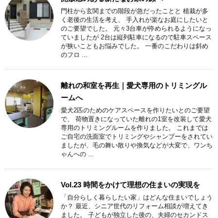
門柱から玄関までの階段が急だったことと 植栽が多
く老後の生活を考え、 手入れが楽なお庭にしたいと
のご要望でした。 元々3台車が停められるようになっ
ていましたが 2台は縦列駐車になるので駐車スペース
が狭いこともお悩みでした。 一番のこだわりは斜め
のフロ ...
離れの和室を再生｜愛犬専用のトリミングル
ームへ
愛犬2匹のためのケアスペースを作りたいとのご要望
で、 荷物置きになっていた離れの1室を改装して愛犬
専用のトリミングルームを作りました。 これまでは
ご自宅の洗面室でトリミングやシャンプーをされてい
ましたが、毛の舞い散りや換気などが大変で、ワンち
ゃんへの ...
Vol.23 時間をかけて理想の住まいの実現を
「自分らしく暮らしたい家」はどんな住まいでしょう
か？ 最近、シニア世代のリフォーム相談が増えてき
ました。 子どもが独立した後の、夫婦のセカンドス